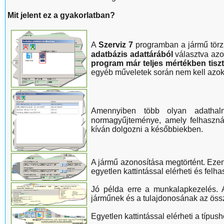
Mit jelent ez a gyakorlatban?
A
Szerviz 7
programban a jármű törz
adatbázis adattárából
választva azon
program már teljes mértékben tisz
egyéb műveletek során nem kell azoka
Amennyiben több olyan adatha
normagyűjteménye, amely felhasználh
kíván dolgozni a későbbiekben.
A jármű azonosítása megtörtént. Ezen
egyetlen kattintással elérheti és felh
Jó példa erre a munkalapkezelés.
járműnek és a tulajdonosának az össz
Egyetlen kattintással elérheti a típus