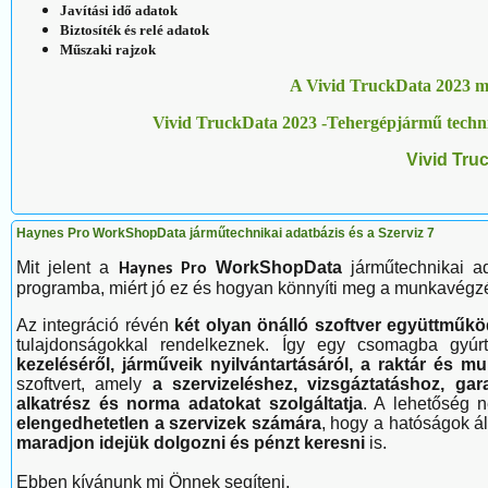
Javítási idő adatok
Biztosíték
és relé adatok
Műszaki rajzok
A Vivid TruckData 2023 m
Vivid TruckData 2023 -Tehergépjármű techn
Vivid Tru
Haynes Pro WorkShopData járműtechnikai adatbázis és a Szerviz 7
Mit jelent a
WorkShopData
járműtechnikai ad
Haynes Pro
programba, miért jó ez és hogyan könnyíti meg a munkavégz
Az integráció révén
két olyan önálló szoftver együttműk
tulajdonságokkal rendelkeznek. Így egy csomagba gyúr
kezeléséről, járműveik nyilvántartásáról, a raktár és m
szoftvert, amely
a szervizeléshez, vizsgáztatáshoz, gar
alkatrész és norma adatokat szolgáltatja
. A lehetőség 
elengedhetetlen a szervizek számára
, hogy a hatóságok ál
maradjon idejük dolgozni és pénzt keresni
is.
Ebben kívánunk mi Önnek segíteni.