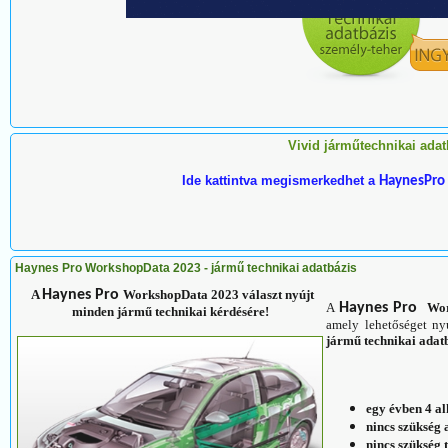
Vivid járműtechnikai adat
Ide kattintva megismerkedhet a
HaynesPro 
Haynes Pro WorkshopData 2023 - jármű technikai adatbázis
A
Haynes Pro
WorkshopData 2023 választ nyújt
A
Haynes Pro
Wor
minden jármű technikai kérdésére!
amely lehetőséget n
jármű technikai adat
egy évben 4 a
nincs szükség
nincs szükség t