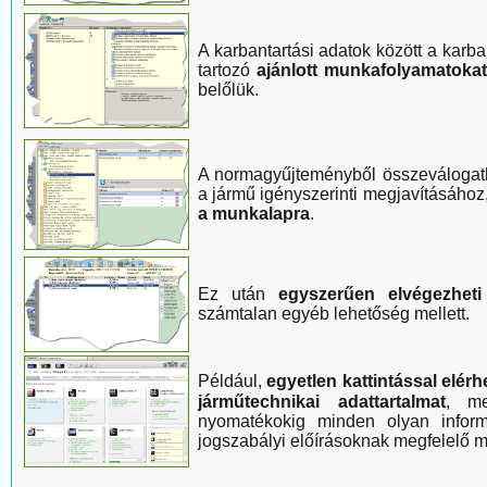
A karbantartási adatok között a karb
tartozó
a
jánlott munkafolyamatoka
belőlük.
A normagyűjteményből összeválogat
a jármű igényszerinti megjavításához
a munkalapra
.
Ez után
egyszerűen elvégezheti
számtalan egyéb lehetőség mellett.
Például,
egyetlen kattintással elérh
járműtechnikai adattartalmat
, me
nyomatékokig minden olyan inform
jogszabályi előírásoknak megfelelő 